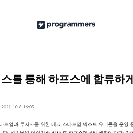
프
로
그
래
머
스
스를 통해 하프스에 합류하게
공
식
블
2021. 10. 8. 16:05
로
타트업과 투자자를 위한 테크 스타트업 넥스트 유니콘을 운영 
그
다. 성민님의 이직기와 입사 후 하프스에서의 생활에 대한 이