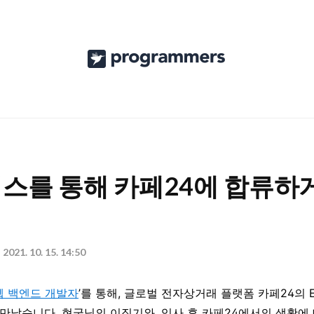
프
로
그
래
머
스
스를 통해 카페24에 합류하게
공
식
블
2021. 10. 15. 14:50
로
g: 웹 백엔드 개발자
’를 통해, 글로벌 전자상거래 플랫폼 카페24의 E-C
그
만났습니다. 현국님의 이직기와, 입사 후 카페24에서의 생활에