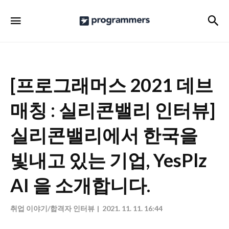
프
검
메뉴
로
그
래
머
[프로그래머스 2021 데브
스
매칭 : 실리콘밸리 인터뷰]
공
식
실리콘밸리에서 한국을
블
빛내고 있는 기업, YesPlz
로
그
AI 을 소개합니다.
취업 이야기/합격자 인터뷰
2021. 11. 11. 16:44