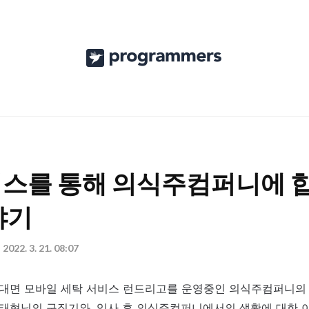
프
로
그
래
머
스
스를 통해 의식주컴퍼니에 
공
야기
식
블
2022. 3. 21. 08:07
로
비대면 모바일 세탁 서비스 런드리고를 운영중인 의식주컴퍼니의
그
태형님의 구직기와, 입사 후 의식주컴퍼니에서의 생활에 대한 