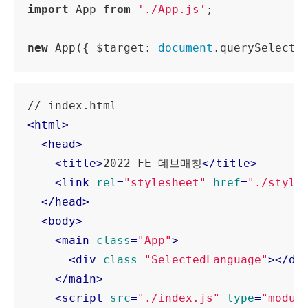
import
 App 
from
'./App.js'
;

new
 App({ 
$target
: 
document
.querySelecto
<
html
>
<
head
>
<
title
>
2022 FE 데브매칭
</
title
>
<
link
rel
=
"stylesheet"
href
=
"./style
</
head
>
<
body
>
<
main
class
=
"App"
>
<
div
class
=
"SelectedLanguage"
>
</
di
</
main
>
<
script
src
=
"./index.js"
type
=
"modul