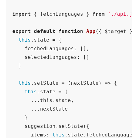
import
 { fetchLanguages } 
from
'./api.js
export
default
function
App
(
{ $target }
)
this
.state = {

fetchedLanguages
: [],

selectedLanguages
: []

  }

this
.setState = 
(
nextState
) =>
 {

this
.state = {

      ...this.state,

      ...nextState

    }

    suggestion.setState({

items
: 
this
.state.fetchedLanguages
