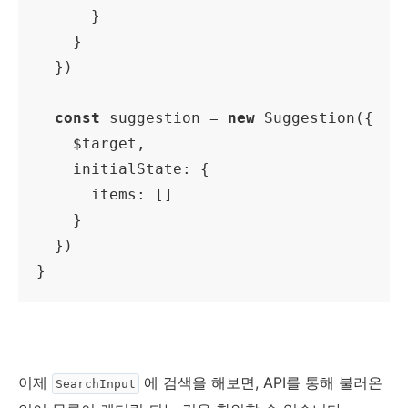
      }

    }

  })

const
 suggestion = 
new
 Suggestion({

    $target,

initialState
: {

items
: []

    }

  })

}
이제
에 검색을 해보면, API를 통해 불러온
SearchInput