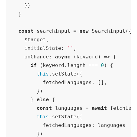
    })

  }

const
 searchInput = 
new
 SearchInput({

    $target,

initialState
: 
''
,

onChange
: 
async
 (keyword) => {

if
 (keyword.length === 
0
) {

this
.setState({

fetchedLanguages
: [],

        })

      } 
else
 {

const
 languages = 
await
 fetchLang
this
.setState({

fetchedLanguages
: languages

        })
