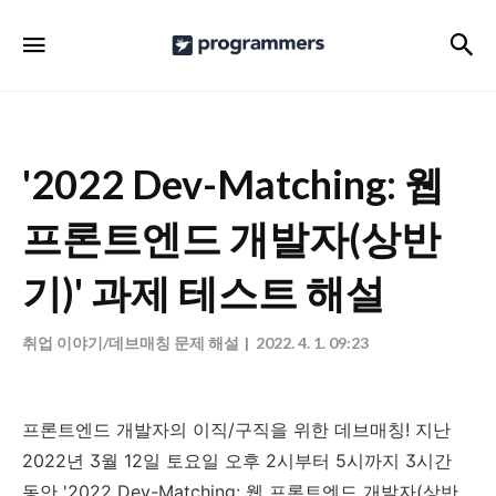
프
검
메뉴
로
그
래
머
'2022 Dev-Matching: 웹
스
프론트엔드 개발자(상반
공
식
기)' 과제 테스트 해설
블
로
취업 이야기/데브매칭 문제 해설
2022. 4. 1. 09:23
그
프론트엔드 개발자의 이직/구직을 위한 데브매칭! 지난
2022년 3월 12일 토요일 오후 2시부터 5시까지 3시간
동안 '2022 Dev-Matching: 웹 프론트엔드 개발자(상반