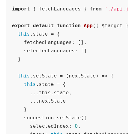
import
 { fetchLanguages } 
from
'./api.js
export
default
function
App
(
{ $target }
)
this
.state = {

fetchedLanguages
: [],

selectedLanguages
: []

  }

this
.setState = 
(
nextState
) =>
 {

this
.state = {

      ...this.state,

      ...nextState

    }

    suggestion.setState({

selectedIndex
: 
0
,
