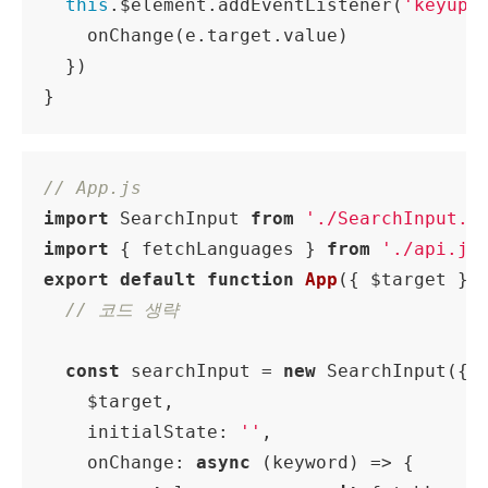
this
.$element.addEventListener(
'keyup'
    onChange(e.target.value)

  })

} 
// App.js
import
 SearchInput 
from
'./SearchInput.j
import
 { fetchLanguages } 
from
'./api.js
export
default
function
App
(
{ $target }
)
// 코드 생략
const
 searchInput = 
new
 SearchInput({

    $target,

initialState
: 
''
,

onChange
: 
async
 (keyword) => {
