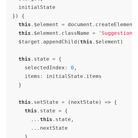
  initialState

}) {

this
.$element = document.createElement
this
.$element.className = 
'Suggestion'
  $target.appendChild(
this
.$element)

this
.state = {

    selectedIndex: 
0
,

    items: initialState.items

  }

this
.setState = (nextState) => {

this
.state = {

      ...
this
.state,

      ...nextState

    }
