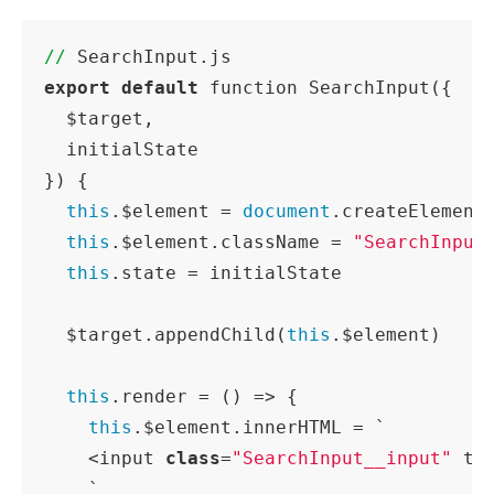
//
export
default
 function SearchInput({

  $target,

  initialState

}) {

this
.$element = 
document
.createElement
this
.$element.className = 
"SearchInput
this
.state = initialState

  $target.appendChild(
this
.$element)

this
.render = 
()
 =>
 {

this
.$element.innerHTML = `
    <input 
class
=
"SearchInput__input"
 ty
`
