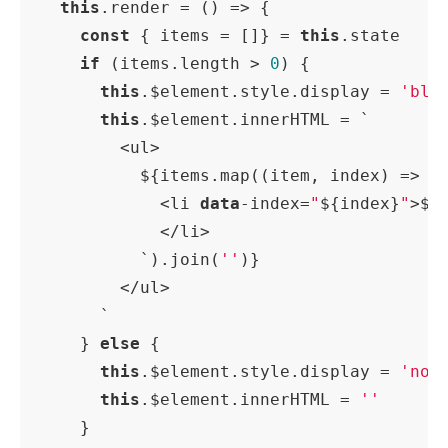
this
.render = () => {

const
 { items = []} = 
this
.state

if
 (items.length > 
0
) {

this
.$element.style.display = 
'blo
this
.$element.innerHTML = `

        <ul>

          ${items.map((item, index) => `

            <li 
data
-index=
"
${index}
"
>${i
            </li>

          `).join(
''
)}

        </ul>

      `

    } 
else
 {

this
.$element.style.display = 
'non
this
.$element.innerHTML = 
''
    }
