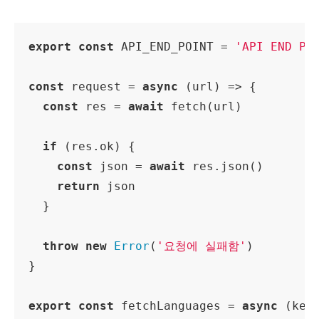
export
const
 API_END_POINT = 
'API END PO
const
 request = 
async
 (url) => {

const
 res = 
await
 fetch(url)

if
 (res.ok) {

const
 json = 
await
 res.json()

return
 json

  }

throw
new
Error
(
'요청에 실패함'
)

}

export
const
 fetchLanguages = 
async
 (key