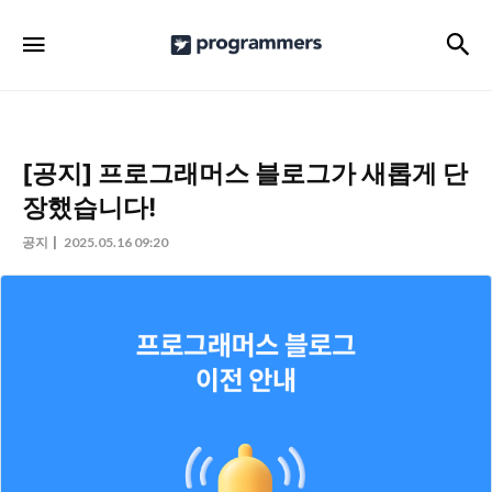
프
검
메뉴
로
그
래
머
[공지] 프로그래머스 블로그가 새롭게 단
스
장했습니다!
공
공지
2025.05.16 09:20
식
블
로
그