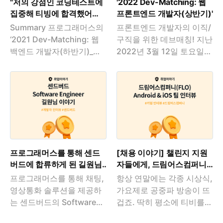
"저의 강점인 코딩테스트에
'2022 Dev-Matching: 웹
집중해 티빙에 합격했어
프론트엔드 개발자(상반기)'
요"-프로그래머스 2021
과제 테스트 해설
Summary 프로그래머스의
프론트엔드 개발자의 이직/
Dev-Matching을 통해 티
‘2021 Dev-Matching: 웹
구직을 위한 데브매칭! 지난
빙의 백엔드 개발자로 합류
백엔드 개발자(하반기)_진
2022년 3월 12일 토요일
한 석희님 이야기
짜 마지막’을 통해, 티빙의
오후 2시부터 5시까지 3시
백엔드 개발자가 된 이석희
간 동안 '2022 Dev-
님을 만났습니다. 석희님의
Matching: 웹 프론트엔드
이직기와, 입사 후 티빙에서
개발자(상반기)'의 과제 테
의 생활에 대한 이야기를 들
스트가 진행되었습니다. 이
어보세요! 이 글을 읽으시는
과제 테스트는 라이브러리
모두가 모닥불처럼 바람이
나 프레임워크 없이 오직
라는 시련 앞에 더 활활 타
Vanilla JavaScript로 문제
프로그래머스를 통해 센드
[채용 이야기] 챌린지 지원
오를 수 있는 회사로 이직해
를 해결해야 했는데요, 다른
버드에 합류하게 된 길원님
자들에게, 드림어스컴퍼니
새로운 변화를 즐기며 사셨
개발자들은 이 문제를 어떻
이야기
개발팀이 보내는 메시지
프로그래머스를 통해 채팅,
항상 연말에는 각종 시상식,
으면 좋겠습니다. 내가 성장
게 해결했을까요? 출제자의
영상통화 솔루션을 제공하
가요제로 공중파 방송이 뜨
할 수 있는 회사인지, 회사
해설과 함께 하나씩 짚어보
는 센드버드의 Software
겁죠. 딱히 평소에 티비를
의 성장 가능성이 있는지 이
겠습니다. 문제 소개 프로그
Engineer가 된 이길원님을
챙겨보지 않더라도 괜히 누
두 가지 기준으로 회사를 선
래밍 언어 검색 관련 직무 :