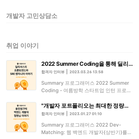
만났습니다. 길원님의 구직
가 출연하는지 한 번쯤 채널
택했어요. 프로그래머스의
프론트엔드 기술 태그 :
기와, 입사 후 센드버드에서
을 돌려보게 만드는 마력이
‘2021 Dev-Matching: 웹
HTML, JavaScript, CSS
개발자 고민상담소
의 생활에 대한 이야기를 들
있는 것 같습니다. 특히 작
백엔드 개발자(하반기)_진
여러분은 자신이 좋아하는
어보세요. * 이 인터뷰는 방
년 MBC 가요대제전에서는
짜마지막’을 통해 티빙에 합
프로그래밍 언어를 검색할
역 수칙 하에 대면으로 진행
출연 가수들이 등장할 때 마
류하게 되셨는데요. 어떤 계
수 있는 서비스를 만드려고
되었습니다. 시간을 내어 인
다 요즘 한창 뜨고있는 음악
기로 데브매칭에 지원하게
합니다. 검색어를 입력하면
취업 이야기
터뷰에 참여해주신 길원님
스트리밍 서비스 FLO(플로)
되셨나요? 이직을 준비하기
해당 검색어를 기준으로 서
과, 장소를 제공해주신 센드
의 존재감을 한껏 느낄 수
위해, 그리고 알고리즘 공부
버에 요청을 하고, 서버에서
버드에게 감사드립니다. 목
있었는데요. FLO를 만드는
2022 Summer Coding을 통해 
를 하기 위해서 프로..
받은 검색어 목록..
차 센드버드 취업기 센드버
팀 드림어스컴퍼니 가 현재
합격자 인터뷰
2023.03.26 13:58
드에서 개발하기 Software
프로그래머스와 함께 개발
Summary 프로그래머스 2022 Summer
Engineer로 살아가기 1️⃣
자 채용에 힘쓰고 있어 여러
Coding - 여름방학 스타트업 인턴 프로그
센드버드 취업기 프로그래
분에게 그 소식을 알려드리
램을 통해, 딜리셔스의 웹 프론트엔드 개
머스를 통해 센드버드에 지
려고 해요. 서류 NO, 코테
발자가 된 다혜님과 SRE 엔지니어가 된 경
"개발자 포트폴리오는 최대한 정량적인 
원하셨어요. 센드버드에 지
NO, 과제부터 볼게요! 드림
준님을 만났습니다. 다혜님과 경준님의 이
원할 수 있는 여러 방법 중
어스컴퍼니는 현재 프로그
합격자 인터뷰
2023.01.27 01:10
직기와, 입사 후 딜리셔스에서의 생활에
에, 프로그래머스를 통해 지
래머스에서 운영하는 서류
Summary 프로그래머스 2022 Dev-
대한 이야기를 들어보세요! 꾸준히 블로그
원하게 된 계기가 있을까
전형 NO, 코딩테스트 NO,
Matching: 웹 백엔드 개발자(상반기)를
를 운영한 것이 면접이나 회의에서 생각을
요? 두 가지의 이유가 있는
오직 과제 테스트를 통과하