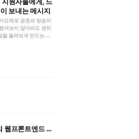
지 지원자들에게, 드
이 보내는 메시지
 가요제로 공중파 방송이
 챙겨보지 않더라도 괜히
널을 돌려보게 만드는 마
 작년 MBC 가요대제전에
때 마다 요즘 한창 뜨고있
O(플로) 의 존재감을 한껏
를 만드는 팀 드림어스컴퍼
함께 개발자 채용에 힘쓰
을 알려드리려고 해요. 서
터 볼게요! 드림어스컴퍼니는
는 서류 전형 NO, 코딩
스트를 통과하면 면접 단계로
지[클릭] 를통해 많은 지
리셔스의 웹프론트엔드 개발자가 된 다혜님과 SRE 