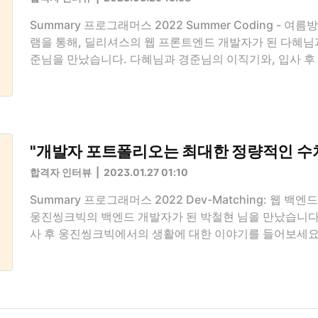
Summary 프로그래머스 2022 Summer Coding - 
램을 통해, 딜리셔스의 웹 프론트엔드 개발자가 된 다혜님과
준님을 만났습니다. 다혜님과 경준님의 이직기와, 입사 
대한 이야기를 들어보세요! 꾸준히 블로그를 운영한 것이
을 잘 정리해 전달하는 데 도움이 됐어요 프로그래머스 
에 지원해 주셨는데요. 썸머코딩을 통해 지원한 계기가 있
꾸준히 프로그래머스에서 열리는 썸머코딩, 윈터코딩, 데
항상 아쉬웠던 점은 지원하고자 하는 분야인 SRE, DevOp
"개발자 포트폴리오는 최대한 정량적인 수
해 신입을 잘 채용하지 않았던 점이었어요. 신기하게도 제가
합격자 인터뷰
2023.01.27 01:10
Summary 프로그래머스 2022 Dev-Matching: 웹 백
웅진씽크빅의 백엔드 개발자가 된 박철현 님을 만났습니다.
사 후 웅진씽크빅에서의 생활에 대한 이야기를 들어보세요
험을 한다는 것은 성장할 수 있는 기회가 그만큼 많다는 
포트폴리오는 프로젝트를 진행하며 배운 점과 아쉬웠던 
다 웅진씽크빅에 합류할 수 있는 여러 방법 중에, 프로그
계기가 있을까요? 당시에 저는 코딩 테스트 준비를 위해