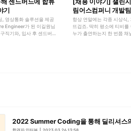
해 센드버드에 합류
[채용 이야기] 챌린
야기
림어스컴퍼니 개발팀
, 영상통화 솔루션을 제공
항상 연말에는 각종 시상식,
e Engineer가 된 이길원님
뜨겁죠. 딱히 평소에 티비를
 구직기와, 입사 후 센드버드
누가 출연하는지 한 번쯤 채
를 들어보세요. * 이 인터
력이 있는 것 같습니다. 특히
면으로 진행되었습니다. 시간
서는 출연 가수들이 등장할 
주신 길원님과, 장소를 제공
는 음악 스트리밍 서비스 FL
사드립니다. 목차 센드버드
느낄 수 있었는데요. FLO
Software Engineer
니 가 현재 프로그래머스와 
드 취업기 프로그래머스를 통
고 있어 여러분에게 그 소식
요. 센드버드에 지원할 수
류 NO, 코테 NO, 과제부
프로그래머스를 통해 지원하게
현재 프로그래머스에서 운영하
가지의 이유가 있는데요. 첫
테스트 NO, 오직 과제 테
 자체가 개발자를 위한 플랫
직행하는 블라인드 채용 챌린
개발 관련..
원자들을 만나길 기대하고 ..
2022 Summer Coding을 통해 딜
합격자 인터뷰
2023.03.26 13:58