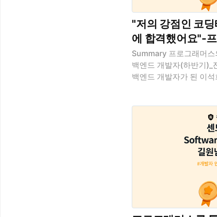
"저의 강점인 코
에 합격했어요"-프
Dev-Matchin
Summary 프로그래머스의 ‘
백엔드 개발자(하반기)_진
개발자로 합류한 
백엔드 개발자가 된 이석
의 이직기와, 입사 후 
를 들어보세요! 이 글을
바람이라는 시련 앞에 더
이직해 새로운 변화를 즐
내가 성장할 수 있는 회
있는지 이 두 가지 기준
그래머스의 ‘2021 Dev-
(하반기)_진짜마지막’을
데요. 어떤 계기로 데브
직을 준비하기 위해, 그
해서 프로..