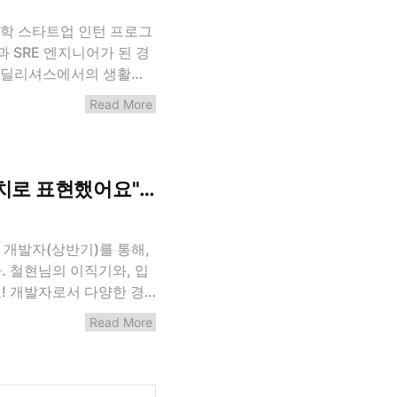
여름방학 스타트업 인턴 프로그
 SRE 엔지니어가 된 경
후 딜리셔스에서의 생활에
 면접이나 회의에서 생각
Read More
썸머코딩을 통해 딜리셔스
을까요? [경준] 예전부터
브매칭에 참여했는데요.
s 분야는 다른 분야에 비
치로 표현했어요"-데브매칭을 통해 웅진씽크빅
 ..
엔드 개발자(상반기)를 통해,
 철현님의 이직기와, 입
! 개발자로서 다양한 경
것을 의미한다고 생각해요.
Read More
점을 중점으로 작성했습니
래머스를 통해 지원하게 된
 프로그래머스를 주기적으