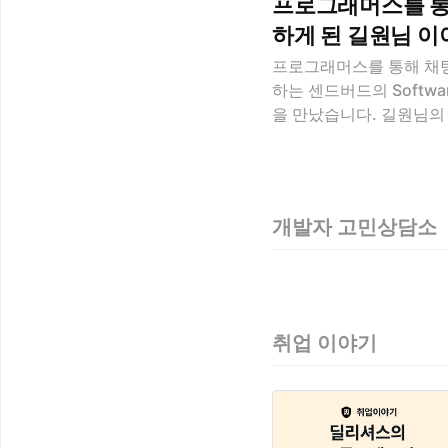
프로그래머스를 통
하게 된 길원님 이
프로그래머스를 통해 채팅
하는 센드버드의 Softwar
을 만났습니다. 길원님의
에서의 생활에 대한 이야기
뷰는 방역 수칙 하에 대
을 내어 인터뷰에 참여해
해주신 센드버드에게 감
개발자 고민상담소
취업기 센드버드에서 개발하기 
로 살아가기 1️⃣ 센드버
해 센드버드에 지원하셨어
있는 여러 방법 중에, 
된 계기가 있을까요? 두 
취업 이야기
번째 이유는 프로그래머스
폼이기 때문이었어요. 또 