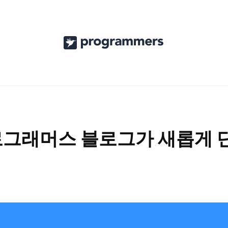
프
로
그
래
머
스
프로그래머스 블로그가 새롭게
공
식
블
로
그