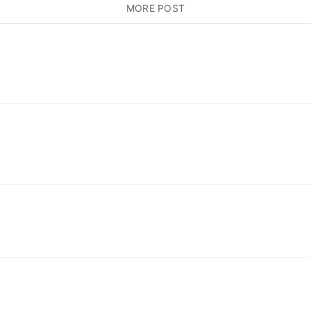
로 방문하고 있었고요. 데브매칭 공고를 읽어보다가 떨어
MORE POST
있을 것이라는 가벼운 마음으로 지원하게 되었습니다. 이력