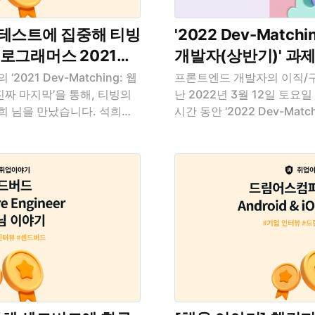
딩테스트에 집중해 티빙
'2022 Dev-Matc
로그래머스 2021
개발자(상반기)' 과
g을 통해 티빙의 백엔드
2021 Dev-Matching: 웹
프론트엔드 개발자의 이직/구
짜 마지막’을 통해, 티빙의
난 2022년 3월 12일 토요
석희님 이야기
희 님을 만났습니다. 석희님
시간 동안 '2022 Dev-Mat
티빙에서의 생활에 대한 이야기
자(상반기)'의 과제 테스트
 읽으시는 모두가 모닥불처럼
테스트는 라이브러리나 프레임워
 활활 타오를 수 있는 회사로
JavaScript로 문제를 해
기며 사셨으면 좋겠습니다.
자들은 이 문제를 어떻게 해
사인지, 회사의 성장 가능성이
설과 함께 하나씩 짚어보겠습
으로 회사를 선택했어요. 프로
래밍 언어 검색 관련 직무 : 
Matching: 웹 백엔드 개발자
HTML, JavaScript, C
 통해 티빙에 합류하게 되셨는
프로그래밍 언어를 검색할 
매칭에 지원하게 되셨나요? 이
합니다. 검색어를 입력하면
리고 알고리즘 공부를 하기 위
서버에 요청을 하고, 서버에서