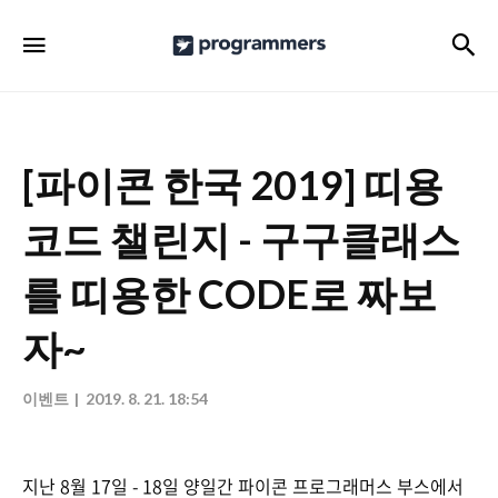
프
검
메뉴
로
그
래
머
[파이콘 한국 2019] 띠용
스
코드 챌린지 - 구구클래스
공
식
를 띠용한 CODE로 짜보
블
자~
로
그
이벤트
2019. 8. 21. 18:54
지난 8월 17일 - 18일 양일간 파이콘 프로그래머스 부스에서