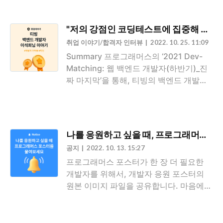
‘2021 Dev-Matching: 웹 백엔드 개발자
결과물에 목 메지 않으셨으면 좋겠어요.
(하반기)’에 참여하시게 된 계기는 무엇인
결과 보다는 과정에 의의를 둘 수 있는 개
가요? 여러 알고리즘 문제 제공 서비스를
"저의 강점인 코딩테스트에 집중해 티빙에 
발자가 되셨으면 좋겠습니다. 면접 질문들
사용해봤는데, 알고리즘 문제를 풀기 가장
취업 이야기/합격자 인터뷰
2022. 10. 25. 11:09
은 대부분 스스로 생각하는 과정이 필요한
편한 환경이 ..
Summary 프로그래머스의 ‘2021 Dev-
질문들이었어요. 넥슨코리아에 지원할 수
Matching: 웹 백엔드 개발자(하반기)_진
있는 여러 방법 중에, 프로그래머스를 통
짜 마지막’을 통해, 티빙의 백엔드 개발자
해 지원한 이유가 있을까요? 프로그래머
가 된 이석희 님을 만났습니다. 석희님의
스는 1~2년 전에 알게 됐는데요. 그때 지
이직기와, 입사 후 티빙에서의 생활에 대
원서 작성을 해 놓은 것이 있기도 했고, 항
한 이야기를 들어보세요! 이 글을 읽으시
목도 구체적이어서 저를 잘 나타낼 수 있
는 모두가 모닥불처럼 바람이라는 시련 앞
는 지원서라고 생각했어요. 그래서 자연스
나를 응원하고 싶을 때, 프로그래머스 포스터(P
에 더 활활 타오를 수 있는 회사로 이직해
럽게 프로그래머스를 통해 지원하게 되었
공지
2022. 10. 13. 15:27
새로운 변화를 즐기며 사셨으면 좋겠습니
던 것 같아요. 코딩 테스트는 어떠..
프로그래머스 포스터가 한 장 더 필요한
다. 내가 성장할 수 있는 회사인지, 회사의
개발자를 위해서, 개발자 응원 포스터의
성장 가능성이 있는지 이 두 가지 기준으
원본 이미지 파일을 공유합니다. 마음에
로 회사를 선택했어요. 프로그래머스의
드는 포스터를 출력해서 붙여보세요. 어떤
‘2021 Dev-Matching: 웹 백엔드 개발자
포스터가 마음에 들지 몰라서 모두 가져왔
(하반기)_진짜마지막’을 통해 티빙에 합류
어요. 프로그래머스가 만든 10장의 응원