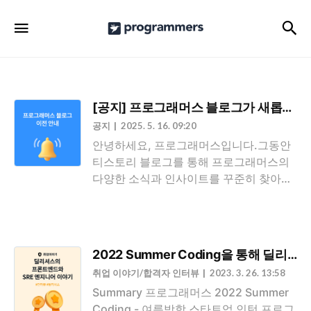
프
검
메뉴
로
그
래
머
[공지] 프로그래머스 블로그가 새롭게 
스
공지
2025. 5. 16. 09:20
공
안녕하세요, 프로그래머스입니다.그동안
티스토리 블로그를 통해 프로그래머스의
식
다양한 소식과 인사이트를 꾸준히 찾아주
블
신 여러분께 진심으로 감사드립니다.더 나
로
은 콘텐츠 경험과 안정적인 서비스 제공을
위해,프로그래머스 공식 블로그가 새로운
그
공간으로 이전하게 되었습니다.앞으로는
2022 Summer Coding을 통해 
프로그래머스 공식 홈페이지 내 블로그에
취업 이야기/합격자 인터뷰
2023. 3. 26. 13:58
서이전보다 더욱 풍부하고 알찬 이야기들
Summary 프로그래머스 2022 Summer
을 전해드릴 예정입니다.기술 콘텐츠, 채
Coding - 여름방학 스타트업 인턴 프로그