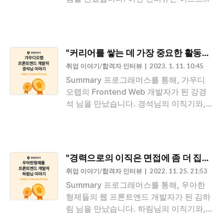
방법 중에, 프로그래머스를 통해 지원하게
프트를 직접 방문해 상초님과 인터뷰를 할
된 계기가 있을까요? 당시에 저는 코딩 테
수 있었는데요. 운이 좋게 종무식 당일에
스트 준비를 위해 프로그래머스를 주기적
방문하게 되어 여러 행사들과 복지를 직접
으로 방문하고 있었고요. 데브매칭 공고를
볼 수 있었습니다. 상초님의 이직기와, 입
읽어보다가 떨어지더라도 경험을 쌓을 수
"커리어를 쌓는 데 가장 중요한 활동은
사 후 이스트소프트에서의 생활에 대한 생
있을 것이라는 가벼운 마음으로 지원하게
취업 이야기/합격자 인터뷰
2023. 1. 11. 10:45
생한 이야기를 확인해 보세요! 나만의 스
되었습니다. 이력서 준비는..
Summary 프로그래머스를 통해, 가우디
토리가 가장 중요해요. 남들이 했을법한
오랩의 Frontend Web 개발자가 된 강경
활동보다 나를 나타낼 수 있는, 다른 사람
석 님을 만났습니다. 경석님의 이직기와,
들과 차별되는 나만의 것을 활용해 포트폴
입사 후 가우디오랩에서의 생활에 대한 이
리오를 작성해 보세요. 포트폴리오는 얕고
야기를 들어보세요! "왜 잘되지?", "왜 안되
넓게 작성하기 보다는 깊고 좁게 작성하는
지?", "왜 이 기술을 써야하지?" 이런 고민
것이 맞다고 생각해요 프로그래머스는 어
들에 대한 정답을 찾는 과정이 여러분을
떻게 알게 되셨나요? 여러 채용 플랫폼 중
"경력으로의 이직은 면접에 좀 더 집중
좋은 개발자로 만들어 준다고 생각해요.
에 프로그래머스에서 이직을 하게 되신 계
취업 이야기/합격자 인터뷰
2022. 11. 25. 21:53
창업을 했던 경험과, 공부한 내용을 정리
기가 궁금해요. 우선 로켓펀치..
Summary 프로그래머스를 통해, 우아한
하고 다른 사람들과 공유하는 활동이 저를
형제들의 웹 프론트엔드 개발자가 된 김하
어필하는 데 큰 도움이 되었어요. 프로그
림 님을 만났습니다. 하림님의 이직기와,
래머스는 어떤 계기로 알게 되셨는지, 또
입사 후 우아한형제들에서의 생활에 대한