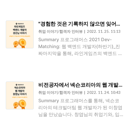
프로그래머스를 통해 이직하신 이유는 무
이야기를 들어보세요! "왜 잘되지?", "왜 안
엇인지 궁금해요. 프로그래머스는 코딩테
되지?", "왜 이 기술을 써야하지?" 이런 고
스트 연습을 하면서 알게 되었어요. 틈틈
민들에 대한 정답을 찾는 과정이 여러분을
이 코딩테스트 연습을 하고 있는 아주 애
"경험한 것은 기록하지 않으면 잊어버립
좋은 개발자로 만들어 준다고 생각해요.
용하는 사이트인데요. 문제를 풀다가 프로
취업 이야기/합격자 인터뷰
2022. 11. 25. 11:13
우아한형제들 면접은 기술면접 위주였고,
그래머스의 채용란을..
Summary 프로그래머스 2021 Dev-
평소에 '왜?'를 많이 생각하는 개발자라면
Matching: 웹 백엔드 개발자(하반기)_진
쉽게 대답하실 수 있을 것 같아요. 우아한
짜마지막을 통해, 라인게임즈의 백엔드 개
형제들에 지원할 수 있는 여러 방법 중에,
발자가 된 박경선님을 만났습니다. 경선님
프로그래머스를 통해 지원하신 이유가 있
의 이직기와, 입사 후 라인게임즈에서의
을까요? 프로그래머스에서 Dev-
생활에 대한 이야기를 들어보세요! 어느
Matching을 통해 프론트엔드 개발자 채
기술이든 간에 직접 해보는 것을 추천드립
용을 진행하고 있다는 소식을 듣고 왔는
비전공자에서 넥슨코리아의 웹 개발자가 
니다. 하나의 언어를 파다 보면 언어들의
데, 마침 우아한형제들에서도 개발자를 모
취업 이야기/합격자 인터뷰
2022. 11. 24. 10:43
공통된 특징을 배울 수 있을 것이라 생각
집하고 있다는 공고를 ..
Summary 프로그래머스를 통해, 넥슨코
합니다. 진행한 프로젝트는 기록하지 않으
리아의 테크빌더팀 웹 개발자가 된 이창엽
면 잊어버려요. 반드시 기록하고 정리해
님을 만났습니다. 창엽님의 취업기와, 입
두시는 것을 추천드립니다. 프로그래머스
사 후 넥슨코리아에서의 생활에 대한 이야
의 데브매칭을 통해 구직을 하셨더라고요.
기를 들어보세요! 프로젝트를 진행할 때