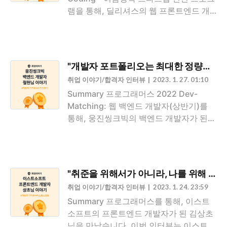
용 트렌드, 교육 및 행사 소식 등 다양한 주
램을 통해, 딜리셔스의 웹 프론트엔드 개
제를 계속해서 만나보실 수 있어요.👉 새
발자가 된 다혜님과 SRE 엔지니어가 된 경
로운 블로그 주소:
준님을 만났습니다. 다혜님과 경준님의 이
https://community.programmers.co.kr
직기와, 입사 후 딜리셔스에서의 생활에
/blog/2 프로그래머스SW개발자를 위한
대한 이야기를 들어보세요! 꾸준히 블로그
평가, 교육, 채용까지 Total Solution을 제
"개발자 포트폴리오는 최대한 정량적인 
를 운영한 것이 면접이나 회의에서 생각을
공하는 개발자 성장을 위한 베이스캠프
취업 이야기/합격자 인터뷰
2023. 1. 27. 01:10
잘 정리해 전달하는 데 도움이 됐어요 프
community.progr..
Summary 프로그래머스 2022 Dev-
로그래머스 썸머코딩을 통해 딜리셔스에
Matching: 웹 백엔드 개발자(상반기)를
지원해 주셨는데요. 썸머코딩을 통해 지원
통해, 웅진씽크빅의 백엔드 개발자가 된
한 계기가 있을까요? [경준] 예전부터 꾸
박철현 님을 만났습니다. 철현님의 이직기
준히 프로그래머스에서 열리는 썸머코딩,
와, 입사 후 웅진씽크빅에서의 생활에 대
윈터코딩, 데브매칭에 참여했는데요. 항상
한 이야기를 들어보세요! 개발자로서 다양
아쉬웠던 점은 지원하고자 하는 분야인
한 경험을 한다는 것은 성장할 수 있는 기
SRE, DevOps 분야는 다른 분야에 비해
"취준을 위해서가 아니라, 나를 위해 
회가 그만큼 많다는 것을 의미한다고 생각
신입을 잘 채용하지 않았던 점이었어요.
취업 이야기/합격자 인터뷰
2023. 1. 24. 23:59
해요. 포트폴리오는 프로젝트를 진행하며
신기하게도 제가 ..
Summary 프로그래머스를 통해, 이스트
배운 점과 아쉬웠던 점을 중점으로 작성했
소프트의 프론트엔드 개발자가 된 김상초
습니다 웅진씽크빅에 합류할 수 있는 여러
님을 만났습니다. 이번 인터뷰는 이스트소