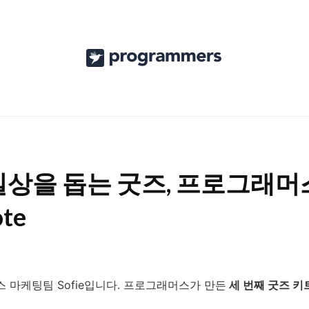
프
로
그
래
머
스
상을 돕는 굿즈, 프로그래머스 
공
ote
식
블
로
 마케팅팀 Sofie입니다. 프로그래머스가 만든
세 번째 굿즈 키
그