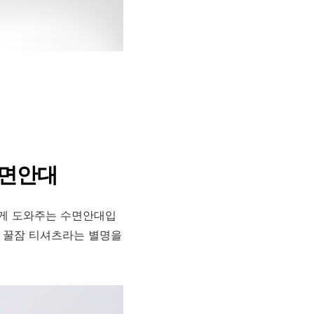
면안대
오게 도와주는 수면안대입
서 꿀잠 티셔츠라는 별명을