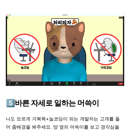
5️⃣
바른 자세로 일하는
머쓱이
나도 모르게 거북목+눕코딩이 되는 개발자는 고개를 들
어 줌배경을 봐주세요. 양 옆의 머쓱이를 보고 경각심을