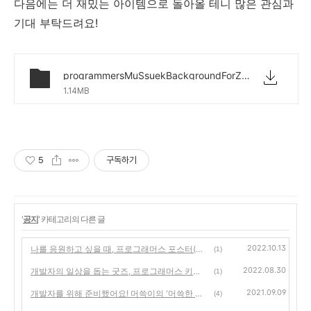
다음에는 더 재밌는 아이템으로 돌아올 테니 많은 관심과
기대 부탁드려요!
programmersMuSsuekBackgroundForZoom2.zip
1.14MB
5
구독하기
'
공지
' 카테고리의 다른 글
2022.10.13
나를 응원하고 싶을 때, 프로그래머스 포스터(Programmers Poster)
(1)
2022.08.30
개발자의 일상을 돕는 굿즈, 프로그래머스 키트 3.0 Release Note
(1)
2021.09.09
개발자를 위해 준비했어요! 머쓱이의 '머쓱한 ZOOM 배경화면'
(4)