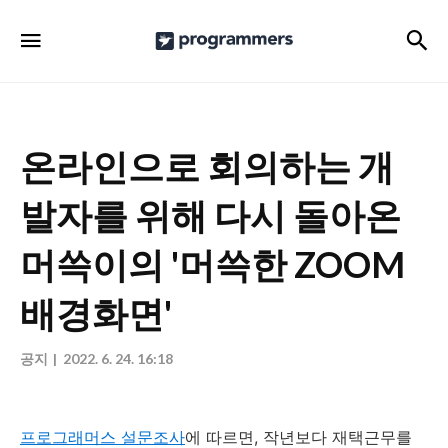
프
검
메뉴
로
그
래
머
온라인으로 회의하는 개
스
발자를 위해 다시 돌아온
공
식
머쓱이의 '머쓱한 ZOOM
블
배경화면'
로
그
공지
2022. 6. 24. 16:18
프로그래머스 설문조사
에 따르면, 작년보다 재택근무를