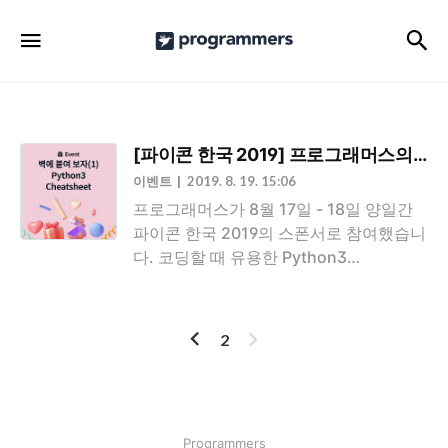
프
검
메뉴
로
그
래
머
[파이콘 한국 2019] 프로그래머스의 파이썬 
스
이벤트
2019. 8. 19. 15:06
공
프로그래머스가 8월 17일 - 18일 양일간
파이콘 한국 2019의 스폰서로 참여했습니
식
다. 코딩할 때 유용한 Python3
블
Cheatsheet과 PEP8 Style Guide 2가지
로
타입으로 빅 사이즈 깜지를 만들어서 나눠
드렸는데요, 많은 분들이 좋아해 주셨어
이
다
그
2
요.(머쓱 머쓱) 파이콘에 오지 않았던 분이
전
음
나, 깜지가 더 필요하신 개발자분들을 위
해서 원본 파일을 공유합니다. Tip. 프로그
래머스 부스에서 나눠드린 깜지 인쇄 스펙
인기포스트
Programmers