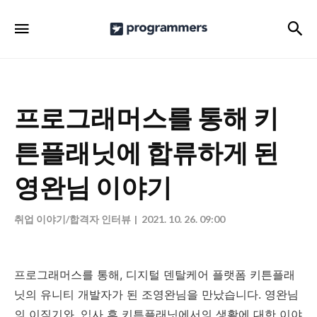
프
검
메뉴
로
그
래
머
프로그래머스를 통해 키
스
튼플래닛에 합류하게 된
공
식
영완님 이야기
블
로
취업 이야기/합격자 인터뷰
2021. 10. 26. 09:00
그
프로그래머스를 통해, 디지털 덴탈케어 플랫폼 키튼플래
닛의 유니티 개발자가 된 조영완님을 만났습니다. 영완님
의 이직기와, 입사 후 키튼플래닛에서의 생활에 대한 이야