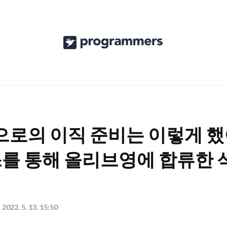
프
로
그
래
머
스
로의 이직 준비는 이렇게 했어요
공
를 통해 올리브영에 합류한 
식
블
로
2022. 5. 13. 15:50
그