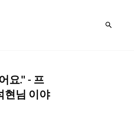
검색
." - 프
석현님 이야