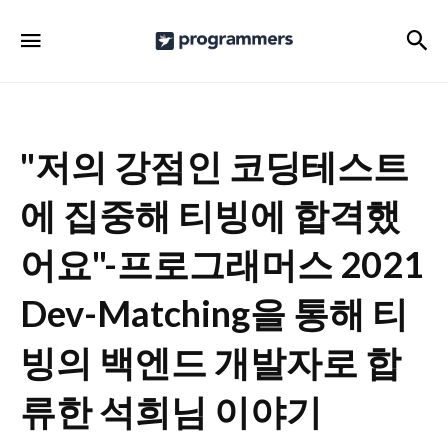
프
검
메뉴
로
그
래
머
"저의 강점인 코딩테스트
스
에 집중해 티빙에 합격했
공
식
어요"-프로그래머스 2021
블
Dev-Matching을 통해 티
로
그
빙의 백엔드 개발자로 합
류한 석희님 이야기