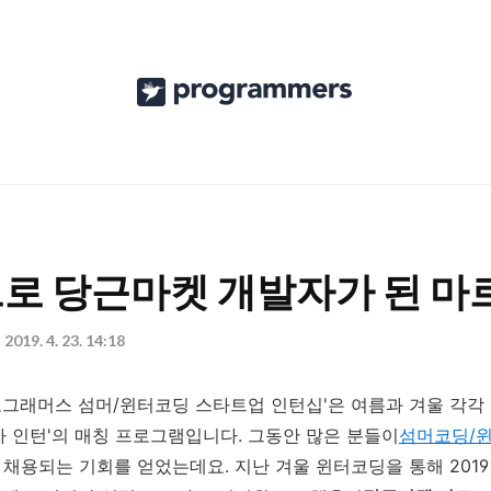
프
로
그
래
머
스
로 당근마켓 개발자가 된 마
공
2019. 4. 23. 14:18
식
블
프로그래머스 섬머/윈터코딩 스타트업 인턴십'은 여름과 겨울 각각 
로
자 인턴'의 매칭 프로그램입니다. 그동안 많은 분들이
섬머코딩/
채용되는 기회를 얻었는데요. 지난 겨울 윈터코딩을 통해 2019년
그